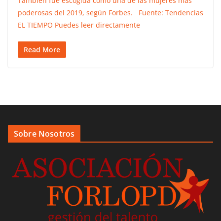
También fue escogida como una de las mujeres más
poderosas del 2019, según Forbes. Fuente: Tendencias
EL TIEMPO Puedes leer directamente
Read More
Sobre Nosotros